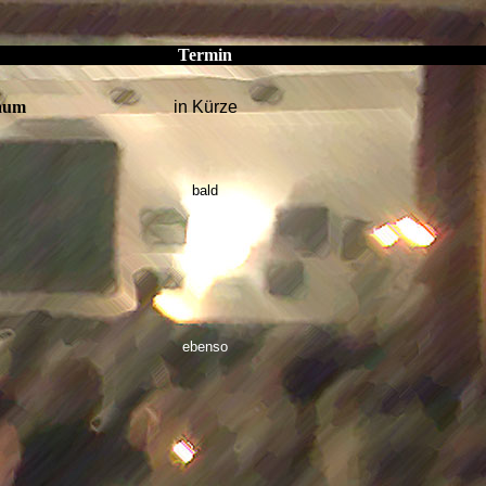
Termin
raum
in Kürze
bald
kommt
ebenso