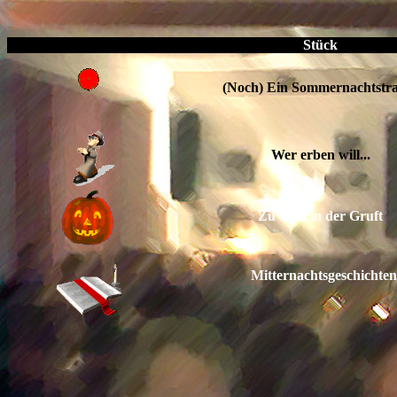
Stück
(Noch) Ein Sommernachtst
Wer erben will...
Zu Gast in der Gruft
Mitternachtsgeschichten